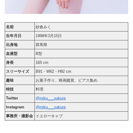
名前
紗倉みく
生年月日
1998年3月15日
出身地
群馬県
血液型
B型
身長
165 cm
スリーサイズ
B91・W62・H92 cm
趣味
お菓子作り、映画鑑賞、ピアス集め
特技
料理
Twitter
@miku___sakura
Instagram
@miku___sakura
事務所・撮影会
イエローキャブ