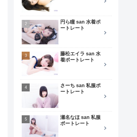
円ら瞳 san 水着ポ
ートレート
藤松エイラ san 水
着ポートレート
さーち san 私服ポ
ートレート
瀬名なほ san 私服
ポートレート